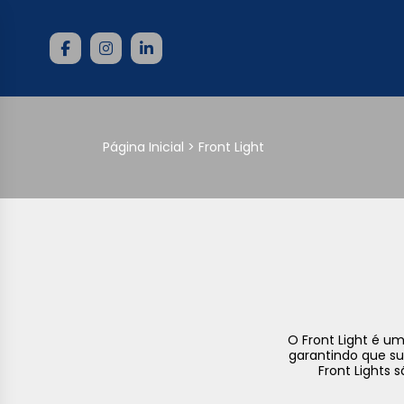
Página Inicial > Front Light
O Front Light é u
garantindo que su
Front Lights 